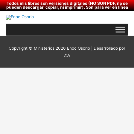
Ir
Todos mis libros son versiones digitales (NO SON PDF, no se
pueden descargar, copiar, ni imprimir). Son para ver en línea
al
contenido
Copyright © Ministerios 2026
Enoc Osorio
| Desarrollado por
AW