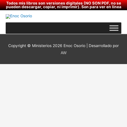
Ir
Todos mis libros son versiones digitales (NO SON PDF, no se
pueden descargar, copiar, ni imprimir). Son para ver en línea
al
contenido
Copyright © Ministerios 2026
Enoc Osorio
| Desarrollado por
AW