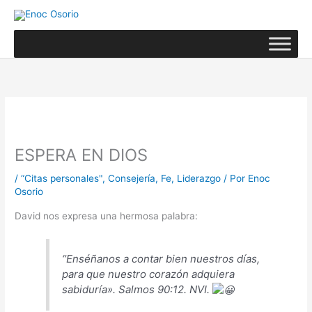
Ir
al
contenido
ESPERA EN DIOS
/
“Citas personales"
,
Consejería
,
Fe
,
Liderazgo
/ Por
Enoc
Osorio
David nos expresa una hermosa palabra:
“Enséñanos a contar bien nuestros días,
para que nuestro corazón adquiera
sabiduría». Salmos 90:12. NVI.