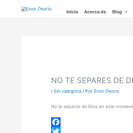
Ir
al
Inicio
Acerca de
Blog
contenido
NO TE SEPARES DE D
/
Sin categoría
/ Por
Enoc Osorio
No te separes de Dios en este momento
F