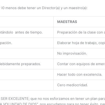
r l0 menos debe tener un Director(a) y un maestro(a):
MAESTRAS
entándolo antes de tiempo.
Preparación de la clase con a
ipación.
Elaborar hoja de trabajo, cop
No improvisación.
debidamente preparados.
Contar con equipos de emer
Hacer todo con excelencia.
Cero mediocridad.
il SER EXCELENTE; que no nos esforzamos en tener un plan para 
 LA VOLUNTAD DE DIOS”, nos escudamos para no tener éxito, para