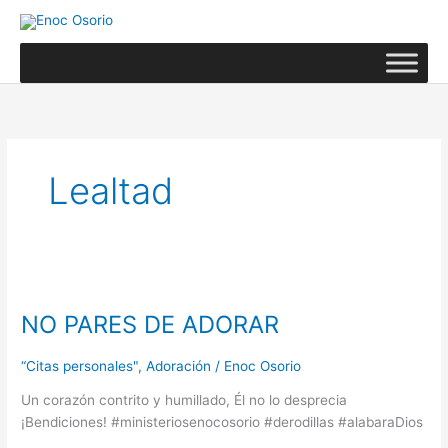
Ir
al
contenido
Lealtad
NO
PARES
NO PARES DE ADORAR
DE
ADORAR
“Citas personales"
,
Adoración
/
Enoc Osorio
Un corazón contrito y humillado, Él no lo desprecia
¡Bendiciones! #ministeriosenocosorio #derodillas #alabaraDios