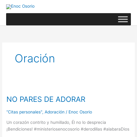
Ir
al
contenido
Oración
NO
PARES
NO PARES DE ADORAR
DE
ADORAR
“Citas personales"
,
Adoración
/
Enoc Osorio
Un corazón contrito y humillado, Él no lo desprecia
¡Bendiciones! #ministeriosenocosorio #derodillas #alabaraDios