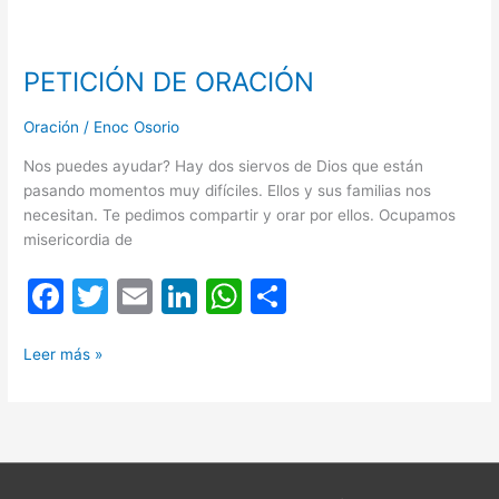
b
dI
A
ar
PETICIÓN
o
n
p
tir
DE
PETICIÓN DE ORACIÓN
ORACIÓN
o
p
k
Oración
/
Enoc Osorio
Nos puedes ayudar? Hay dos siervos de Dios que están
pasando momentos muy difíciles. Ellos y sus familias nos
necesitan. Te pedimos compartir y orar por ellos. Ocupamos
misericordia de
F
T
E
Li
W
C
a
w
m
n
h
o
c
itt
ai
k
at
m
Leer más »
e
er
l
e
s
p
b
dI
A
ar
o
n
p
tir