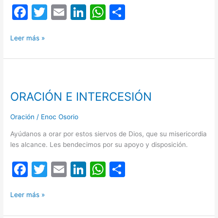
F
T
E
Li
W
C
a
w
m
n
h
o
c
itt
ai
k
at
m
Leer más »
e
er
l
e
s
p
b
dI
A
ar
ORACIÓN
o
n
p
tir
E
ORACIÓN E INTERCESIÓN
INTERCESIÓN
o
p
k
Oración
/
Enoc Osorio
Ayúdanos a orar por estos siervos de Dios, que su misericordia
les alcance. Les bendecimos por su apoyo y disposición.
F
T
E
Li
W
C
a
w
m
n
h
o
c
itt
ai
k
at
m
Leer más »
e
er
l
e
s
p