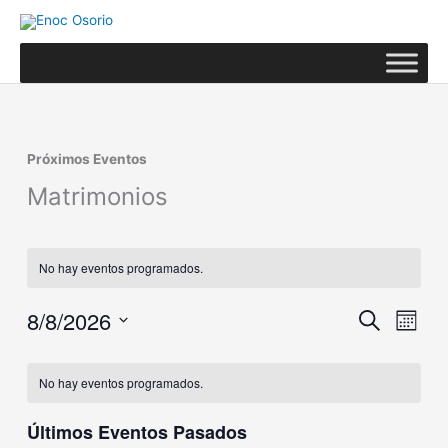
Ir
al
contenido
Próximos Eventos
Matrimonios
No hay eventos programados.
8/8/2026
Navegación
Naveg
Buscar
Mes
de
de
Selecciona
búsqueda
vistas
Calendario
la
No hay eventos programados.
y
de
de
fecha.
vistas
Event
Eventos
de
Últimos Eventos Pasados
Eventos