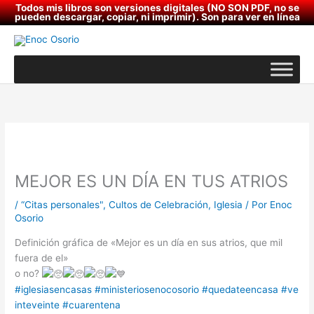
Ir
Todos mis libros son versiones digitales (NO SON PDF, no se
pueden descargar, copiar, ni imprimir). Son para ver en línea
al
contenido
MEJOR ES UN DÍA EN TUS ATRIOS
/
“Citas personales"
,
Cultos de Celebración
,
Iglesia
/ Por
Enoc
Osorio
Definición gráfica de «Mejor es un día en sus atrios, que mil
fuera de el»
o no?
#iglesiasencasas
#ministeriosenocosorio
#quedateencasa
#ve
inteveinte
#cuarentena