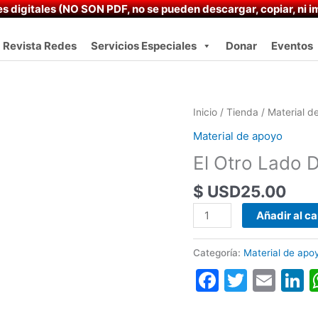
s digitales (NO SON PDF, no se pueden descargar, copiar, ni im
Revista Redes
Servicios Especiales
Donar
Eventos
El
Inicio
/
Tienda
/
Material d
Otro
Material de apoyo
Lado
El Otro Lado 
De
la
$ USD
25.00
Cancha
|
Añadir al ca
Descarga
cantidad
Categoría:
Material de apo
Faceboo
Twitte
Ema
L