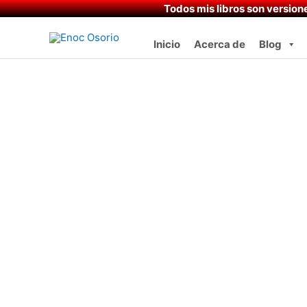
Ir
Todos mis libros son versione
al
contenido
Inicio
Acerca de
Blog