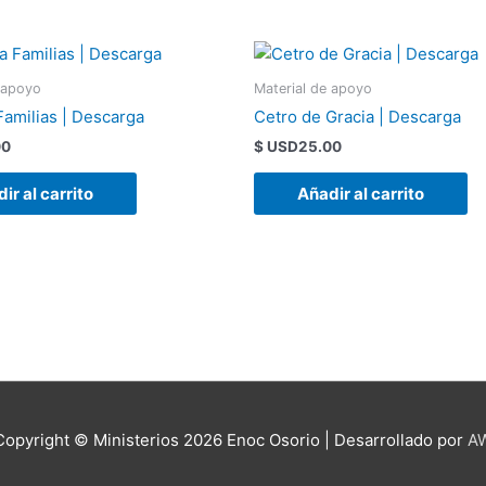
 apoyo
Material de apoyo
Familias | Descarga
Cetro de Gracia | Descarga
00
$ USD
25.00
ir al carrito
Añadir al carrito
Copyright © Ministerios 2026
Enoc Osorio
| Desarrollado por
A