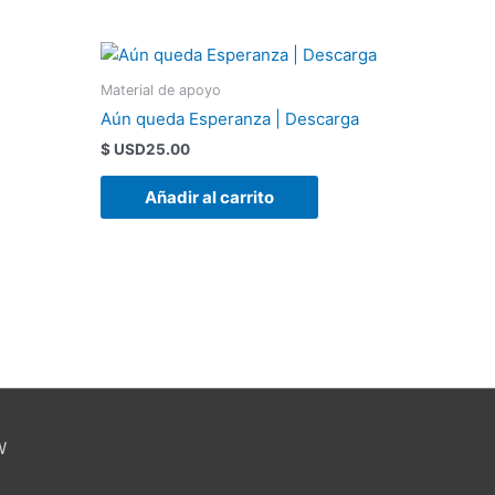
Material de apoyo
Aún queda Esperanza | Descarga
$ USD
25.00
Añadir al carrito
W