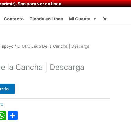
primir). Son para ver en línea
Contacto
Tienda en Línea
Mi Cuenta
e apoyo
/ El Otro Lado De la Cancha | Descarga
De la Cancha | Descarga
rrito
yo
k
r
il
inkedIn
WhatsApp
Compartir