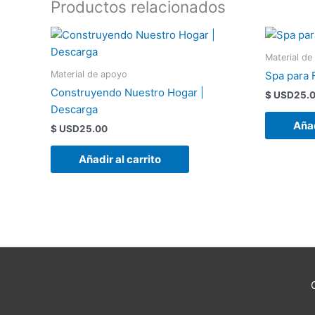
Productos relacionados
Material de
Material de apoyo
Spa para 
Construyendo Nuestro Hogar |
$ USD
25.
Descarga
Añad
$ USD
25.00
Añadir al carrito