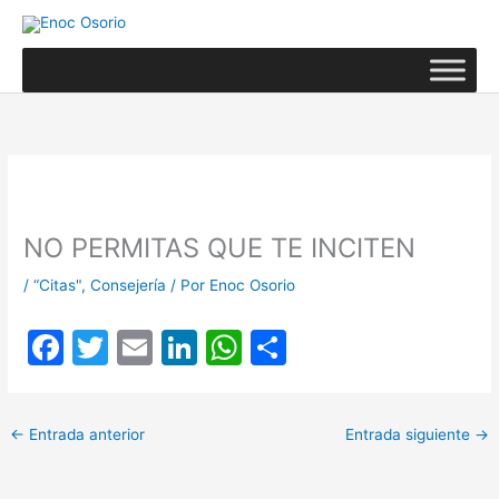
Ir
al
contenido
NO PERMITAS QUE TE INCITEN
/
“Citas"
,
Consejería
/ Por
Enoc Osorio
F
T
E
Li
W
C
a
w
m
n
h
o
c
itt
ai
k
at
m
←
Entrada anterior
Entrada siguiente
→
e
er
l
e
s
p
b
dI
A
ar