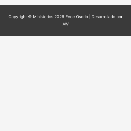
o
n
p
tir
o
p
Copyright © Ministerios 2026
Enoc Osorio
| Desarrollado por
k
AW