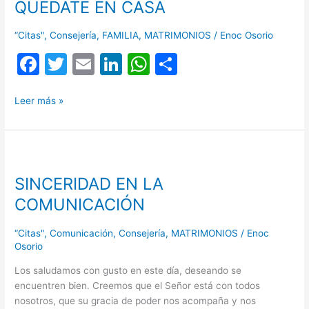
QUÉDATE EN CASA
CASA
o
p
k
“Citas"
,
Consejería
,
FAMILIA
,
MATRIMONIOS
/
Enoc Osorio
F
T
E
Li
W
C
a
w
m
n
h
o
c
itt
ai
k
at
m
Leer más »
e
er
l
e
s
p
b
dI
A
ar
SINCERIDAD
o
n
p
tir
EN
SINCERIDAD EN LA
LA
o
p
COMUNICACIÓN
COMUNICACIÓN
k
“Citas"
,
Comunicación
,
Consejería
,
MATRIMONIOS
/
Enoc
Osorio
Los saludamos con gusto en este día, deseando se
encuentren bien. Creemos que el Señor está con todos
nosotros, que su gracia de poder nos acompaña y nos