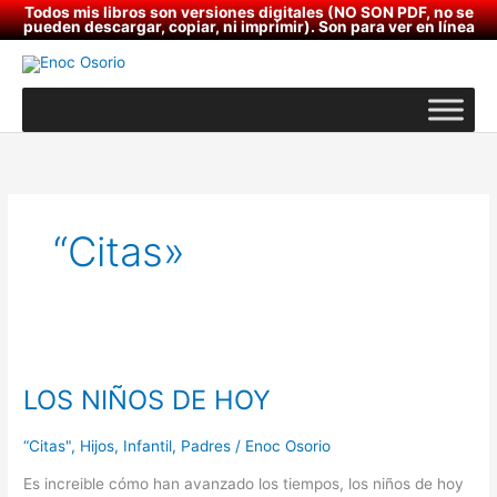
Ir
Todos mis libros son versiones digitales (NO SON PDF, no se
pueden descargar, copiar, ni imprimir). Son para ver en línea
al
contenido
“Citas»
LOS
NIÑOS
LOS NIÑOS DE HOY
DE
HOY
“Citas"
,
Hijos
,
Infantil
,
Padres
/
Enoc Osorio
Es increible cómo han avanzado los tiempos, los niños de hoy