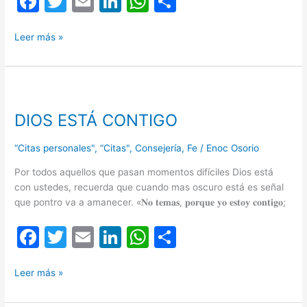
F
T
E
Li
W
C
a
w
m
n
h
o
c
itt
ai
k
at
m
Leer más »
e
er
l
e
s
p
b
dI
A
ar
DIOS
o
n
p
tir
ESTÁ
DIOS ESTÁ CONTIGO
CONTIGO
o
p
k
“Citas personales"
,
“Citas"
,
Consejería
,
Fe
/
Enoc Osorio
Por todos aquellos que pasan momentos difíciles Dios está
con ustedes, recuerda que cuando mas oscuro está es señal
que pontro va a amanecer. «𝐍𝐨 𝐭𝐞𝐦𝐚𝐬, 𝐩𝐨𝐫𝐪𝐮𝐞 𝐲𝐨 𝐞𝐬𝐭𝐨𝐲 𝐜𝐨𝐧𝐭𝐢𝐠𝐨;
F
T
E
Li
W
C
a
w
m
n
h
o
c
itt
ai
k
at
m
Leer más »
e
er
l
e
s
p