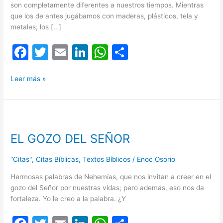
son completamente diferentes a nuestros tiempos. Mientras
que los de antes jugábamos con maderas, plásticos, tela y
metales; los […]
F
T
E
Li
W
C
a
w
m
n
h
o
c
itt
ai
k
at
m
Leer más »
e
er
l
e
s
p
b
dI
A
ar
EL
o
n
p
tir
GOZO
EL GOZO DEL SEÑOR
DEL
o
p
SEÑOR
k
“Citas"
,
Citas Bíblicas
,
Textos Bíblicos
/
Enoc Osorio
Hermosas palabras de Nehemías, que nos invitan a creer en el
gozo del Señor por nuestras vidas; pero además, eso nos da
fortaleza. Yo le creo a la palabra. ¿Y